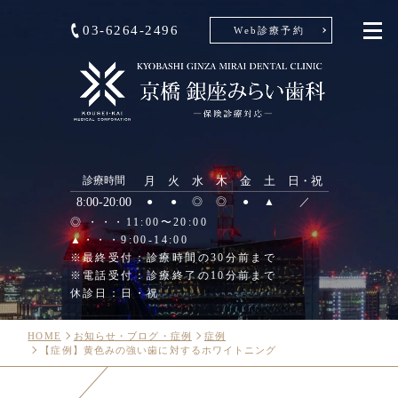
03-6264-2496
Web診療予約
診療時間
月
火
水
木
金
土
日・祝
8:00-20:00
●
●
◎
◎
●
▲
／
◎ ・・・11:00〜20:00
▲・・・9:00-14:00
※最終受付：診療時間の30分前まで
※電話受付：診療終了の10分前まで
休診日：日・祝
HOME
お知らせ・ブログ・症例
症例
【症例】黄色みの強い歯に対するホワイトニング