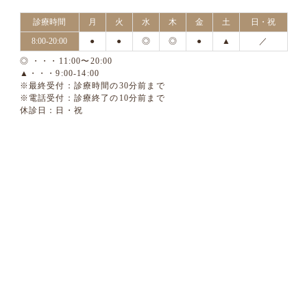
診療時間
月
火
水
木
金
土
日・祝
8:00-20:00
●
●
◎
◎
●
▲
／
◎ ・・・11:00〜20:00
▲・・・9:00-14:00
※最終受付：診療時間の30分前まで
※電話受付：診療終了の10分前まで
休診日：日・祝