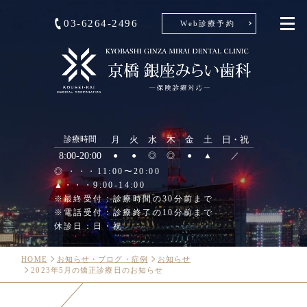
03-6264-2496
Web診療予約
診療時間
月
火
水
木
金
土
日・祝
8:00-20:00
●
●
◎
◎
●
▲
／
◎ ・・・11:00〜20:00
▲・・・9:00-14:00
※最終受付：診療時間の30分前まで
※電話受付：診療終了の10分前まで
休診日：日・祝
HOME
お知らせ・ブログ・症例
お知らせ
2023年5月の矯正診療日のお知らせ