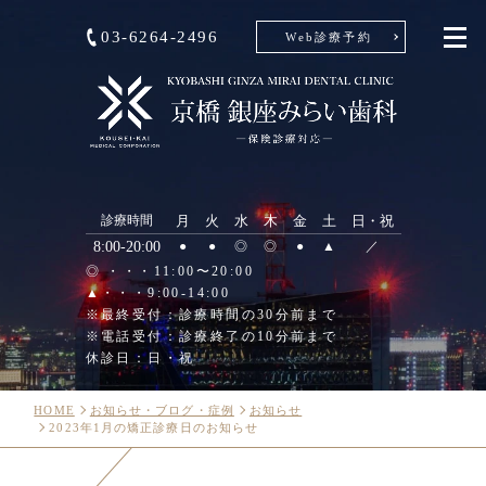
03-6264-2496
Web診療予約
診療時間
月
火
水
木
金
土
日・祝
8:00-20:00
●
●
◎
◎
●
▲
／
◎ ・・・11:00〜20:00
▲・・・9:00-14:00
※最終受付：診療時間の30分前まで
※電話受付：診療終了の10分前まで
休診日：日・祝
HOME
お知らせ・ブログ・症例
お知らせ
2023年1月の矯正診療日のお知らせ