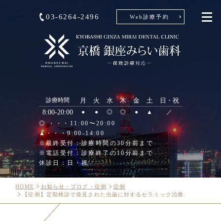
03-6264-2496
Web診療予約
診療時間
月
火
水
木
金
土
日・祝
8:00-20:00
●
●
◎
◎
●
▲
／
◎ ・・・11:00〜20:00
▲・・・9:00-14:00
※最終受付：診療時間の30分前まで
※電話受付：診療終了の10分前まで
休診日：日・祝
HOME
お知らせ・ブログ・症例
症例
【症例】定期検診で発見された虫歯に対するセラミック治療