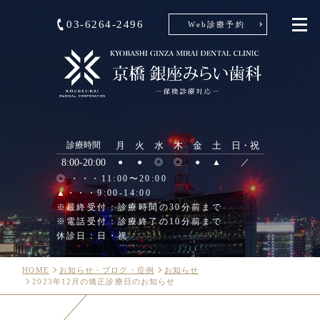
03-6264-2496
Web診療予約
診療時間
月
火
水
木
金
土
日・祝
8:00-20:00
●
●
◎
◎
●
▲
／
◎ ・・・11:00〜20:00
▲・・・9:00-14:00
※最終受付：診療時間の30分前まで
※電話受付：診療終了の10分前まで
休診日：日・祝
HOME
お知らせ・ブログ・症例
お知らせ
2023年12月の矯正診療日のお知らせ