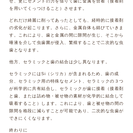
せ、更にセメントの力を借りて歯に金属を合着（接着剤
を用いてくっつけること）させます。
どれだけ綺麗に削ってあったとしても、経時的に接着剤
の劣化が起こります。さらに、金属自体も錆びていきま
す。これにより、歯と金属の間に隙間が生じ、そこから
唾液を介して虫歯菌が侵入、繁殖することで二次的な虫
歯となります。
他方、セラミックと歯の結合は少し異なります。
セラミックにはSi（シリカ）が含まれるため、歯の成
分、セラミック用の特殊なセメント、セラミックの３つ
が科学的に共有結合し、セラミックが歯に接着（接着剤
と歯、または詰め物・被せ物の素材が化学的に結合して
吸着すること）します。これにより、歯と被せ物の間の
隙間を格段に減らすことが可能であり、二次的な虫歯が
できにくくなります。
終わりに