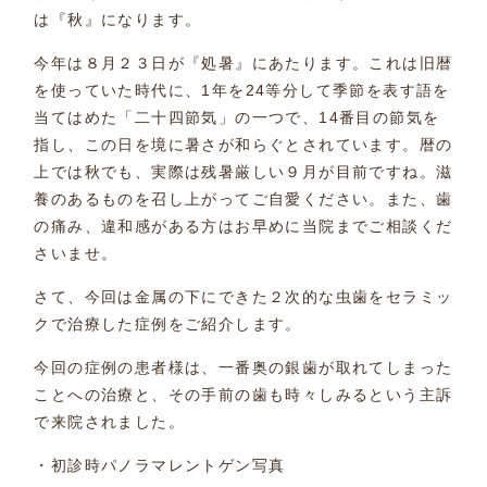
は『秋』になります。
今年は８月２３日が『処暑』にあたります。これは旧暦
を使っていた時代に、1年を24等分して季節を表す語を
当てはめた「二十四節気」の一つで、14番目の節気を
指し、この日を境に暑さが和らぐとされています。暦の
上では秋でも、実際は残暑厳しい９月が目前ですね。滋
養のあるものを召し上がってご自愛ください。また、歯
の痛み、違和感がある方はお早めに当院までご相談くだ
さいませ。
さて、今回は金属の下にできた２次的な虫歯をセラミッ
クで治療した症例をご紹介します。
今回の症例の患者様は、一番奥の銀歯が取れてしまった
ことへの治療と、その手前の歯も時々しみるという主訴
で来院されました。
・初診時パノラマレントゲン写真