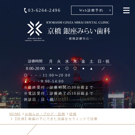
03-6264-2496
Web診療予約
診療時間
月
火
水
木
金
土
日・祝
8:00-20:00
●
●
◎
◎
●
▲
／
◎ ・・・11:00〜20:00
▲・・・9:00-14:00
※最終受付：診療時間の30分前まで
※電話受付：診療終了の10分前まで
休診日：日・祝
HOME
お知らせ・ブログ・症例
症例
【症例】銀歯の下にできた虫歯をセラミックで治療