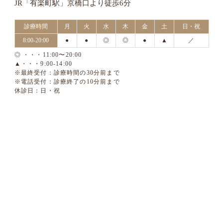
JR「有楽町駅」京橋口より徒歩6分
診療時間
月
火
水
木
金
土
日・祝
8:00-20:00
●
●
◎
◎
●
▲
／
◎ ・・・11:00〜20:00
▲・・・9:00-14:00
※最終受付：診療時間の30分前まで
※電話受付：診療終了の10分前まで
休診日：日・祝